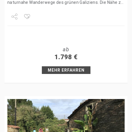
naturnahe Wanderwege des grünen Galiziens. Die Nähe zu
Santiago ist…
Share
Tweet
ab
+1
1.798
€
Pin it
MEHR ERFAHREN