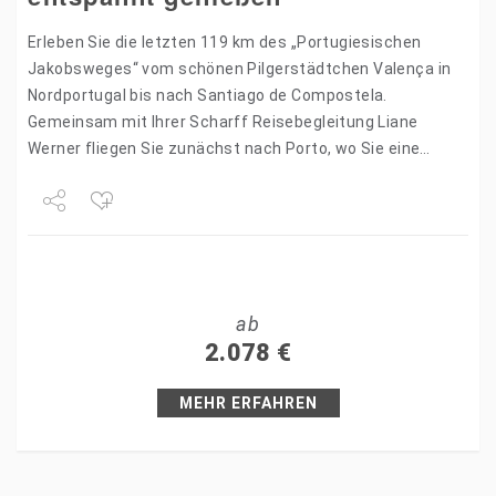
Erleben Sie die letzten 119 km des „Portugiesischen
Jakobsweges“ vom schönen Pilgerstädtchen Valença in
Nordportugal bis nach Santiago de Compostela.
Gemeinsam mit Ihrer Scharff Reisebegleitung Liane
Werner fliegen Sie zunächst nach Porto, wo Sie eine
Nacht in der wunderschönen Hafenstadt…
Share
Tweet
ab
+1
2.078
€
Pin it
MEHR ERFAHREN