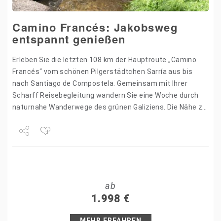
Camino Francés: Jakobsweg
entspannt genießen
Erleben Sie die letzten 108 km der Hauptroute „Camino
Francés“ vom schönen Pilgerstädtchen Sarría aus bis
nach Santiago de Compostela. Gemeinsam mit Ihrer
Scharff Reisebegleitung wandern Sie eine Woche durch
naturnahe Wanderwege des grünen Galiziens. Die Nähe zu
Santiago ist…
Share
Tweet
ab
+1
1.998
€
Pin it
MEHR ERFAHREN