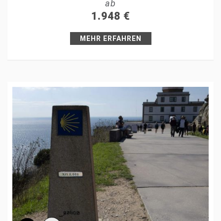
ab
+1
1.948
€
Pin it
MEHR ERFAHREN