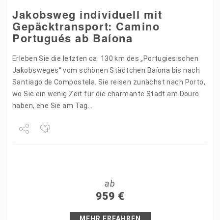
Jakobsweg individuell mit
Gepäcktransport: Camino
Portugués ab Baíona
Erleben Sie die letzten ca. 130 km des „Portugiesischen
Jakobsweges“ vom schönen Städtchen Baíona bis nach
Santiago de Compostela. Sie reisen zunächst nach Porto,
wo Sie ein wenig Zeit für die charmante Stadt am Douro
haben, ehe Sie am Tag…
Share
Tweet
ab
+1
959
€
Pin it
MEHR ERFAHREN