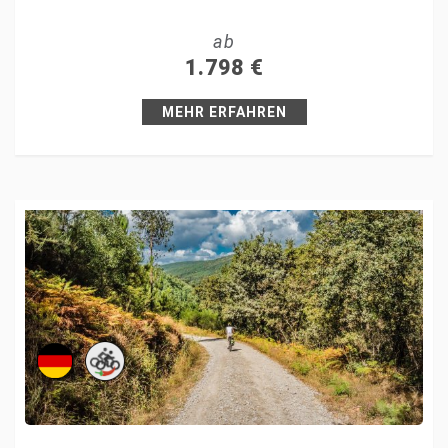
Tweet
ab
+1
1.798
€
Pin it
MEHR ERFAHREN