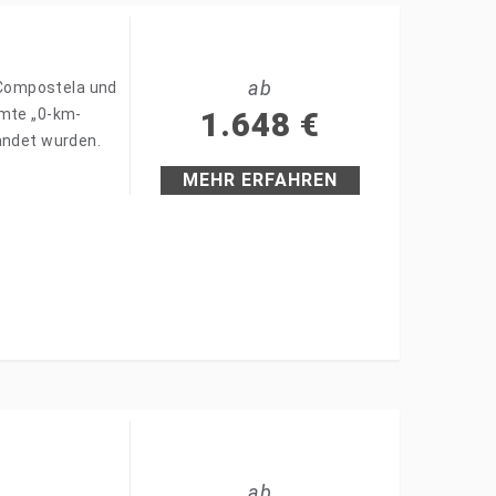
ab
e Compostela und
hmte „0-km-
1.648
€
andet wurden.
MEHR ERFAHREN
ab