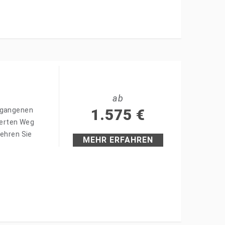
ab
begangenen
1.575
€
ierten Weg
kehren Sie
MEHR ERFAHREN