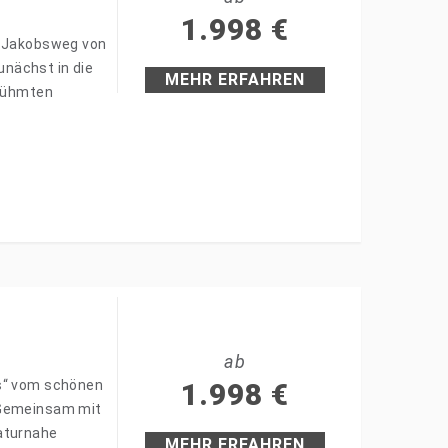
1.998
€
n Jakobsweg von
nächst in die
MEHR ERFAHREN
erühmten
ab
és“ vom schönen
1.998
€
 Gemeinsam mit
naturnahe
MEHR ERFAHREN