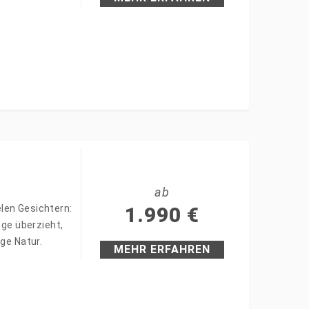
ab
ielen Gesichtern:
1.990
€
nge überzieht,
ge Natur.
MEHR ERFAHREN