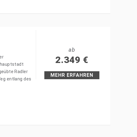
ab
er
2.349
€
shauptstadt
geübte Radler
MEHR ERFAHREN
Weg entlang des