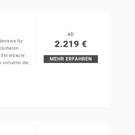
ab
erreise für
2.219
€
blicheren
 Stil erbaute
MEHR ERFAHREN
er mitunter die…