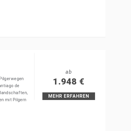
ab
 Pilgerwegen
1.948
€
antiago de
nlandschaften,
MEHR ERFAHREN
n mit Pilgern