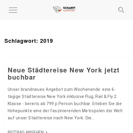
MENÜ
EIN-
UND
AUSKLAPPEN
Schlagwort:
2019
Neue Städtereise New York jetzt
buchbar
Unser brandneues Angebot zum Wochenende: eine 6-
tägige Städtereise New York inklusive Flug, Rail & Fly 2.
Klasse - bereits ab 799 p.Person buchbar. Erleben Sie die
Höhepunkte eine der faszinierenden Metropolen der Welt
auf unser Städtereise nach New York. Die
Einreiseformalitäten erledigen Sie bereits bei Ihrer
zwischen Landung in Dublin - das spart Zeit und
BEITRAG ANSEHEN