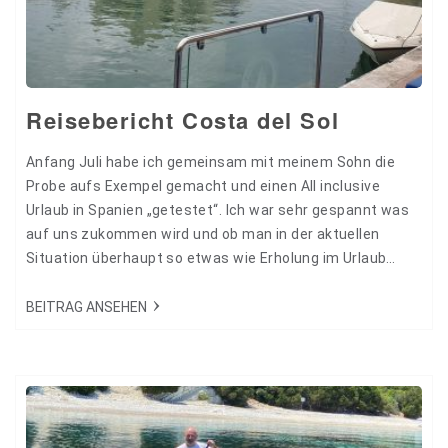
Reisebericht Costa del Sol
Anfang Juli habe ich gemeinsam mit meinem Sohn die
Probe aufs Exempel gemacht und einen All inclusive
Urlaub in Spanien „getestet“. Ich war sehr gespannt was
auf uns zukommen wird und ob man in der aktuellen
Situation überhaupt so etwas wie Erholung im Urlaub
erfährt. Und es hat sich definitiv gelohnt! Von Maike
Ballmann 25870
BEITRAG ANSEHEN