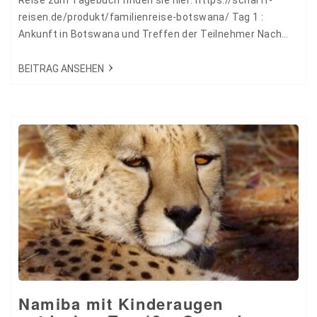
reisen.de/produkt/familienreise-botswana/ Tag 1 :
Ankunft in Botswana und Treffen der Teilnehmer Nach
einem angenehmen Flug sind wir früh morgens in
Johannesburg angekommen. Das Umsteigen war relativ
BEITRAG ANSEHEN
problemlos und die Flüge waren pünktlich. Gegen 1300 Uhr
landeten wir in Maun. Die Zollkontrolle mit den
entsprechenden Papieren…
Namiba mit Kinderaugen