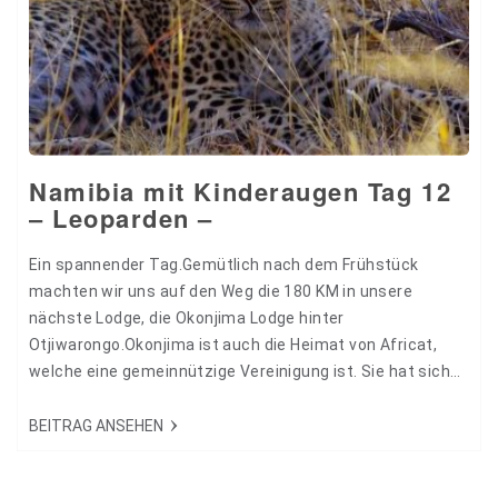
Namibia mit Kinderaugen Tag 12
– Leoparden –
Ein spannender Tag.Gemütlich nach dem Frühstück
machten wir uns auf den Weg die 180 KM in unsere
nächste Lodge, die Okonjima Lodge hinter
Otjiwarongo.Okonjima ist auch die Heimat von Africat,
welche eine gemeinnützige Vereinigung ist. Sie hat sich
zur Aufgabe gemacht verletzte und nichtgewollte
Geparden und Leoparden wieder an die freie Wildnis zu
BEITRAG ANSEHEN
gewöhnen um später auch wieder frei zulassen.
Insgesamt umfasst das Gelände 25000 ha. also genug