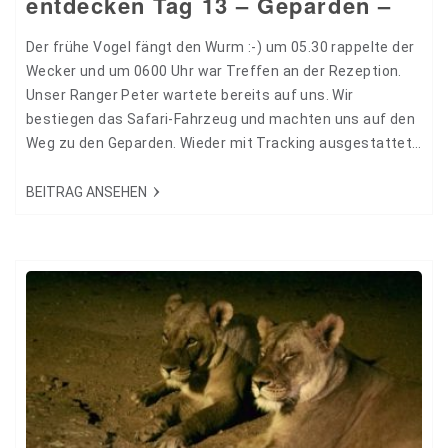
entdecken Tag 13 – Geparden –
Der frühe Vogel fängt den Wurm :-) um 05.30 rappelte der
Wecker und um 0600 Uhr war Treffen an der Rezeption.
Unser Ranger Peter wartete bereits auf uns. Wir
bestiegen das Safari-Fahrzeug und machten uns auf den
Weg zu den Geparden. Wieder mit Tracking ausgestattet
fuhren wir durch diese sehr schöne Buschlandschaft.
Nach ca. 30 Minuten fanden wir auch bereits 2 Geparden,
BEITRAG ANSEHEN
die dort mitten im freien Feld standen. Wir hielten an…