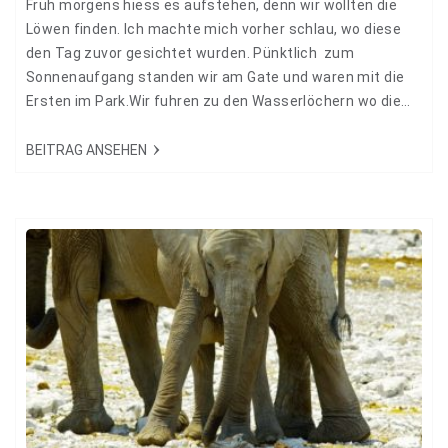
Früh morgens hiess es aufstehen, denn wir wollten die
Löwen finden. Ich machte mich vorher schlau, wo diese
den Tag zuvor gesichtet wurden. Pünktlich zum
Sonnenaufgang standen wir am Gate und waren mit die
Ersten im Park.Wir fuhren zu den Wasserlöchern wo die
Löwen das letzte Mal gesehen wurden. Leider hatten wir
aber keinen Erfolg. Der Park war auch wie leer gefegt, wo
BEITRAG ANSEHEN
wir gestern noch Herden von Tieren sahen, war heute…