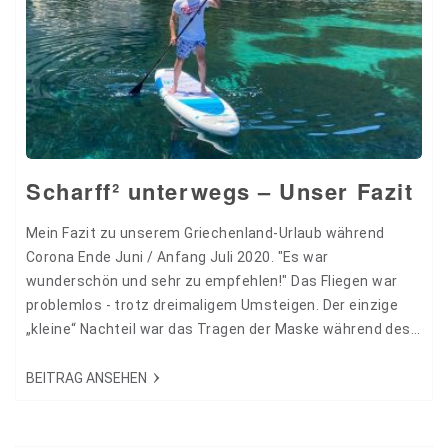
Scharff² unterwegs – Unser Fazit
Mein Fazit zu unserem Griechenland-Urlaub während
Corona Ende Juni / Anfang Juli 2020. "Es war
wunderschön und sehr zu empfehlen!" Das Fliegen war
problemlos - trotz dreimaligem Umsteigen. Der einzige
„kleine“ Nachteil war das Tragen der Maske während des
Fluges und auf den Flughäfen. Aber wir haben das beide
nicht schlimm empfunden, wichtig ist hier nur eine gut
BEITRAG ANSEHEN
sitzende Maske. Die Menschen während der Flüge waren
sehr rücksichtsvoll und absolut…