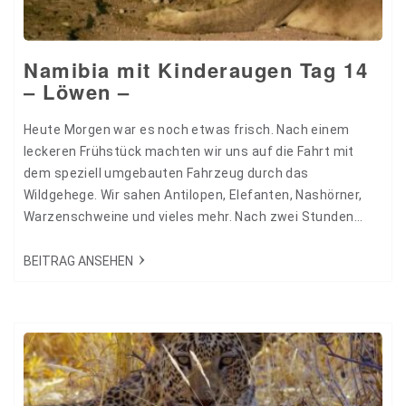
Namibia mit Kinderaugen Tag 14
– Löwen –
Heute Morgen war es noch etwas frisch. Nach einem
leckeren Frühstück machten wir uns auf die Fahrt mit
dem speziell umgebauten Fahrzeug durch das
Wildgehege. Wir sahen Antilopen, Elefanten, Nashörner,
Warzenschweine und vieles mehr. Nach zwei Stunden
kehrten wir zurück in unsere Lodge und entspannten
direkt am Wasserloch mit gigantischer
BEITRAG ANSEHEN
Tierbeobachtung. Hier war richtig was los. Ein leckeres
Mittagessen mit Blick auf das Wasserloch. Danach war
Entspannen angesagt bis um 1630 Uhr.…