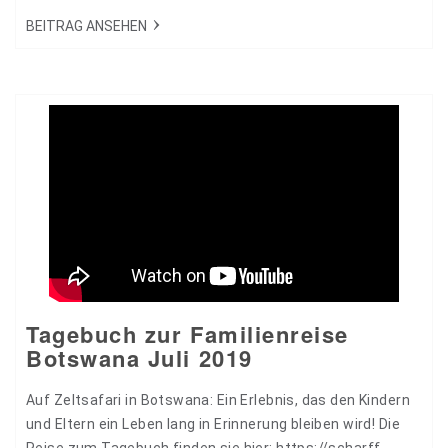
mit auf Ihren Trip nach Korfu und vermitteln so einen
realistischen und unverstellten Blick auf das derzeitige
BEITRAG ANSEHEN
Reisen. Ihre Reise startet in Berlin und führt Sie über
Frankfurt…
Tagebuch zur Familienreise
Botswana Juli 2019
Auf Zeltsafari in Botswana: Ein Erlebnis, das den Kindern
und Eltern ein Leben lang in Erinnerung bleiben wird! Die
Reise zum Tagebuch finden sie hier: https://scharff-