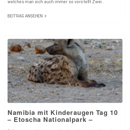
welches man sich auch immer so vorstellt.Zwei
Tankstellen hatten kein Sprit und bei der dritten waren wir
dann erfolgreich :-) Bereits gegen 1230 erreichten wir
BEITRAG ANSEHEN
unsere Gästefarm. Liebevoll hatten Sie uns ein paar
Sandwiches…
Namibia mit Kinderaugen Tag 10
– Etoscha Nationalpark –