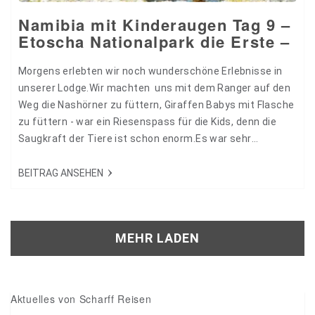
Namibia mit Kinderaugen Tag 9 –
Etoscha Nationalpark die Erste –
Morgens erlebten wir noch wunderschöne Erlebnisse in
unserer Lodge.Wir machten uns mit dem Ranger auf den
Weg die Nashörner zu füttern, Giraffen Babys mit Flasche
zu füttern - war ein Riesenspass für die Kids, denn die
Saugkraft der Tiere ist schon enorm.Es war sehr
lustig. Im Anschluss fuhren wir in das Elefanten Gehege.
Hier werden 5 Babyelefanten entwöhnt und wieder an die
BEITRAG ANSEHEN
Natur gewöhnt, sodass sie in ca. 1 Jahr wieder…
MEHR LADEN
Aktuelles von Scharff Reisen