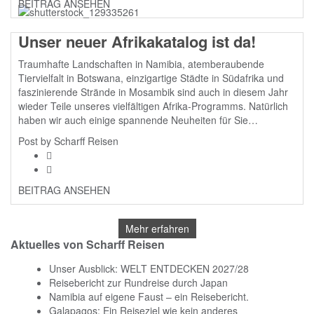
BEITRAG ANSEHEN
Unser neuer Afrikakatalog ist da!
Traumhafte Landschaften in Namibia, atemberaubende
Tiervielfalt in Botswana, einzigartige Städte in Südafrika und
faszinierende Strände in Mosambik sind auch in diesem Jahr
wieder Teile unseres vielfältigen Afrika-Programms. Natürlich
haben wir auch einige spannende Neuheiten für Sie
vorbereitet, wie beispielsweise die Soft Adventure Trucks und
Post by
Scharff Reisen
das Camping in Botswana mit deutschsprachiger Reiseleitung.
Unsere Klassiker, die geführten Selbstfahrerreisen durch
Namibia und Botswana mit Allradfahrzeugen sowie einer
fachkundigen Scharff Reiseleitung, sind aus unserem…
BEITRAG ANSEHEN
Mehr erfahren
Aktuelles von Scharff Reisen
Unser Ausblick: WELT ENTDECKEN 2027/28
Reisebericht zur Rundreise durch Japan
Namibia auf eigene Faust – ein Reisebericht.
Galapagos: Ein Reiseziel wie kein anderes