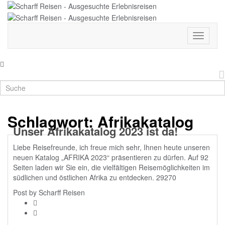
Menü
ein-
und
ausklap
Schlagwort:
Afrikakatalog
Unser Afrikakatalog 2023 ist da!
Liebe Reisefreunde, ich freue mich sehr, Ihnen heute unseren
neuen Katalog „AFRIKA 2023“ präsentieren zu dürfen. Auf 92
Seiten laden wir Sie ein, die vielfältigen Reisemöglichkeiten im
südlichen und östlichen Afrika zu entdecken. 29270
Post by
Scharff Reisen