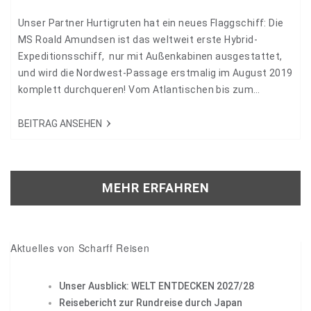
Unser Partner Hurtigruten hat ein neues Flaggschiff: Die
MS Roald Amundsen ist das weltweit erste Hybrid-
Expeditionsschiff, nur mit Außenkabinen ausgestattet,
und wird die Nordwest-Passage erstmalig im August 2019
komplett durchqueren! Vom Atlantischen bis zum
Pazifischen Ozean, von Grönland entlang der Küste
Kanadas bis nach Alaska. Eine Expeditionskreuzfahrt der
BEITRAG ANSEHEN
besonderen Art! 14428
MEHR ERFAHREN
Aktuelles von Scharff Reisen
Unser Ausblick: WELT ENTDECKEN 2027/28
Reisebericht zur Rundreise durch Japan