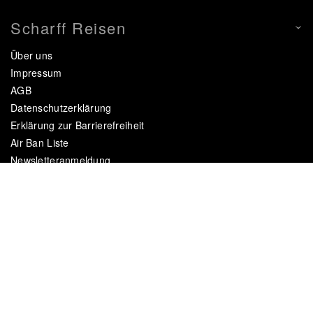
Scharff Reisen
Über uns
Impressum
AGB
Datenschutzerklärung
Erklärung zur Barrierefreiheit
Air Ban Liste
Newsletteranmeldung
Newsletterabmeldung
Reisen und Verantwortung
Reiseziele
Afrika
Europa
Asien
Nordamerika & Karibik