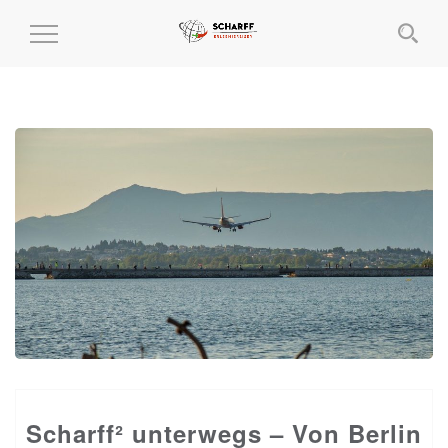
MENÜ
EIN-
UND
AUSKLAPPEN
Scharff² unterwegs – Von Berlin