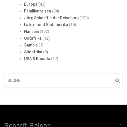
Europa
(43)
Familienreisen
(34)
Jörg Scharff – der Reiseblog
(198)
Latein- und Südamerika
(15)
Namibia
(102)
Ostafrika
(12)
Sambia
(1)
Südafrika
(3)
USA & Kanada
(17)
Scharff Reisen