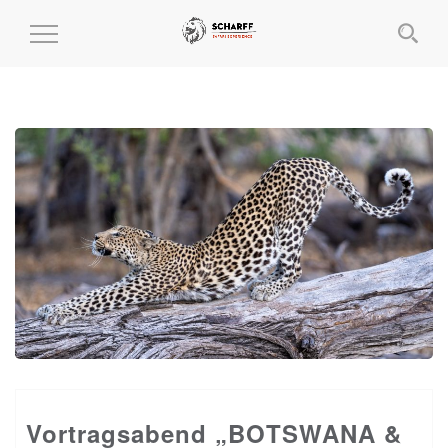
MENÜ
EIN-
UND
AUSKLAPPEN
Vortragsabend „BOTSWANA &