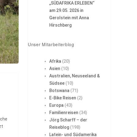
„SÜDAFRIKA ERLEBEN“
am 29.05. 2026 in
Gerolstein mit Anna
Hirschberg
Unser Mitarbeiterblog
Afrika
(20)
Asien
(10)
Australien, Neuseeland &
Südsee
(10)
Botswana
(71)
E-Bike Reisen
(2)
Europa
(43)
Familienreisen
(34)
iche
Jörg Scharff – der
zt
Reiseblog
(198)
Latein- und Südamerika