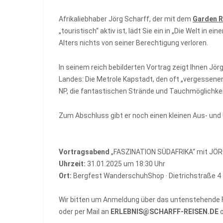
Afrikaliebhaber Jörg Scharff, der mit dem
Garden R
„touristisch“ aktiv ist, lädt Sie ein in „Die Welt in e
Alters nichts von seiner Berechtigung verloren.
In seinem reich bebilderten Vortrag zeigt Ihnen Jör
Landes: Die Metrole Kapstadt, den oft „vergessene
NP, die fantastischen Strände und Tauchmöglichke
Zum Abschluss gibt er noch einen kleinen Aus- und
Vortragsabend
„FASZINATION SÜDAFRIKA“ mit JÖ
Uhrzeit:
31.01.2025 um 18:30 Uhr
Ort:
Bergfest WanderschuhShop · Dietrichstraße 4 ·
Wir bitten um Anmeldung über das untenstehende 
oder per Mail an
ERLEBNIS@SCHARFF-REISEN.DE
o