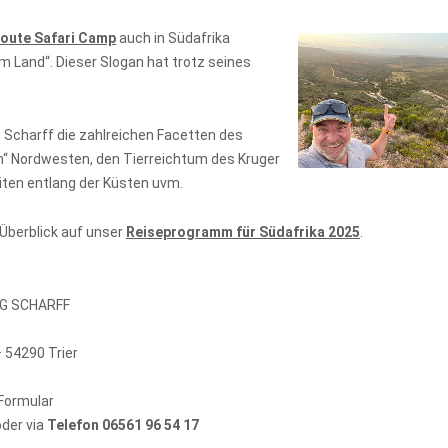
oute Safari Camp
auch in Südafrika
inem Land“. Dieser Slogan hat trotz seines
g Scharff die zahlreichen Facetten des
n“ Nordwesten, den Tierreichtum des Kruger
iten entlang der Küsten uvm.
 Überblick auf unser
Reiseprogramm für Südafrika 2025
.
RG SCHARFF
 54290 Trier
Formular
der via
Telefon 06561 96 54 17