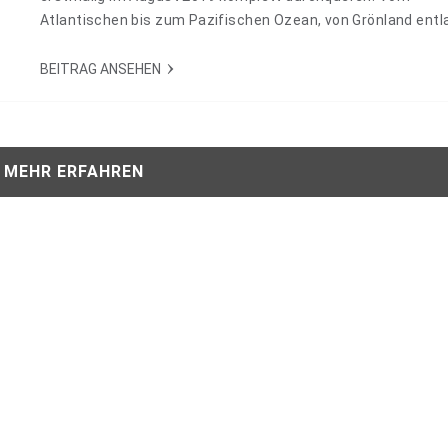
Atlantischen bis zum Pazifischen Ozean, von Grönland entl
Küste Kanadas bis nach Alaska. Eine Expeditionskreuzfahrt
besonderen Art! 14428
BEITRAG ANSEHEN
MEHR ERFAHREN