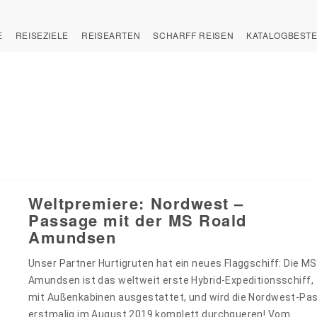
E
REISEZIELE
REISEARTEN
SCHARFF REISEN
KATALOGBEST
Weltpremiere: Nordwest –
Passage mit der MS Roald
Amundsen
Unser Partner Hurtigruten hat ein neues Flaggschiff: Die MS
Amundsen ist das weltweit erste Hybrid-Expeditionsschiff,
mit Außenkabinen ausgestattet, und wird die Nordwest-Pa
erstmalig im August 2019 komplett durchqueren! Vom