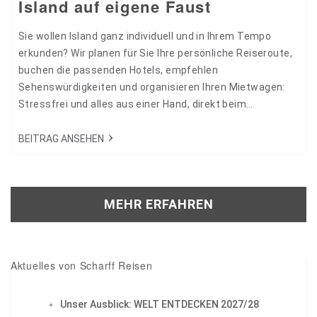
Island auf eigene Faust
Sie wollen Island ganz individuell und in Ihrem Tempo
erkunden? Wir planen für Sie Ihre persönliche Reiseroute,
buchen die passenden Hotels, empfehlen
Sehenswürdigkeiten und organisieren Ihren Mietwagen:
Stressfrei und alles aus einer Hand, direkt beim
Veranstalter aus der Region Eifel-Mosel. Unsere
Islandreisen: Island hautnah: 11-tägiges Allrad-Abenteuer
BEITRAG ANSEHEN
mit Scharff Reiseleitung Winterreise Island: 10-tägige
Kleingruppenreise zu Islands Höhepunkten Die Reiseroute:
Hochland oder Ringstraße? Ganz so schwarz und weiß ist
MEHR ERFAHREN
es gar nicht:…
Aktuelles von Scharff Reisen
Unser Ausblick: WELT ENTDECKEN 2027/28