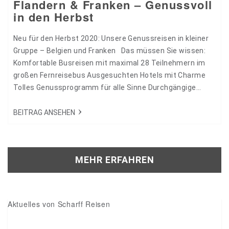
Flandern & Franken – Genussvoll
in den Herbst
Neu für den Herbst 2020: Unsere Genussreisen in kleiner
Gruppe – Belgien und Franken Das müssen Sie wissen:
Komfortable Busreisen mit maximal 28 Teilnehmern im
großen Fernreisebus Ausgesuchten Hotels mit Charme
Tolles Genussprogramm für alle Sinne Durchgängige
örtliche Reiseleitung Begleitung durch Scharff-
Mitarbeiter Wir möchten Sie mit diesen Reisen so richtig
BEITRAG ANSEHEN
verwöhnen! Komfortable Fernreisebusse bringen Sie
sicher und entspannt ans jeweilige Ziel. Sie wohnen in
ausgesuchten Hotels, in beiden…
MEHR ERFAHREN
Aktuelles von Scharff Reisen