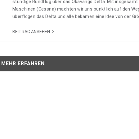
stündige Rundflug über das Okavango Delta. Mit insgesamt
Maschinen (Cessna) machten wir uns pünktlich auf den Weg
überflogen das Delta und alle bekamen eine Idee von der Gr
der Vielfalt dieses einmaligen Fleckchen Erde. Im Tiefflug 
wir uns über die Ebene und das Wasser. Wir sahen riesige…
BEITRAG ANSEHEN
MEHR ERFAHREN