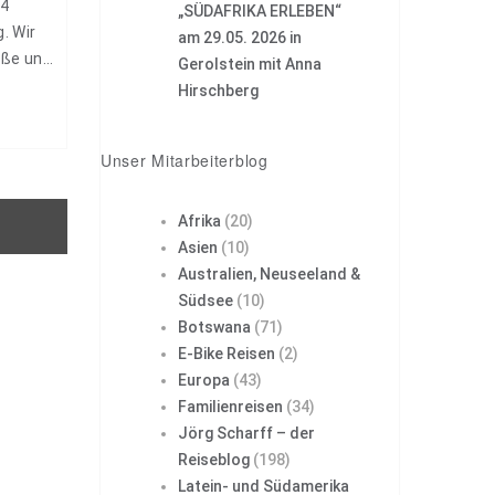
 4
„SÜDAFRIKA ERLEBEN“
. Wir
am 29.05. 2026 in
öße und
Gerolstein mit Anna
machten
Hirschberg
Unser Mitarbeiterblog
Afrika
(20)
Asien
(10)
Australien, Neuseeland &
Südsee
(10)
Botswana
(71)
E-Bike Reisen
(2)
Europa
(43)
Familienreisen
(34)
Jörg Scharff – der
Reiseblog
(198)
Latein- und Südamerika