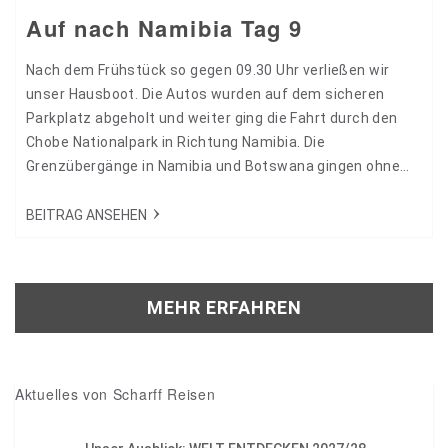
Auf nach Namibia Tag 9
Nach dem Frühstück so gegen 09.30 Uhr verließen wir
unser Hausboot. Die Autos wurden auf dem sicheren
Parkplatz abgeholt und weiter ging die Fahrt durch den
Chobe Nationalpark in Richtung Namibia. Die
Grenzübergänge in Namibia und Botswana gingen ohne
Probleme vonstatten. In Katima Mulilo kauften wir dann
im Supermarkt für unsere Picknicks ein. Grillkohlen plus
BEITRAG ANSEHEN
Anzünder, Würste, Steak , Brot, Gurken etc.natürlich auch
Wasser und weitere Getränke :-)) Weiter ging die Fahrt…
MEHR ERFAHREN
Aktuelles von Scharff Reisen