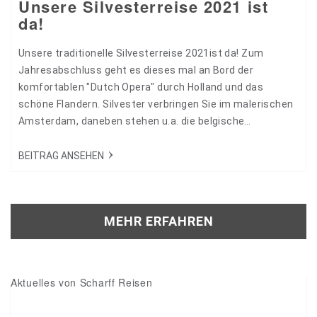
Unsere Silvesterreise 2021 ist
da!
Unsere traditionelle Silvesterreise 2021ist da! Zum
Jahresabschluss geht es dieses mal an Bord der
komfortablen "Dutch Opera" durch Holland und das
schöne Flandern. Silvester verbringen Sie im malerischen
Amsterdam, daneben stehen u.a. die belgische
Hauptstadt Brüssel und das Hafenstadt Anwerpen auf
dem Programm! Mehr unter zur Reise finden Sie auf
BEITRAG ANSEHEN
unserem Kreuzfahrtportal: Über Silvester durch Holland
und Flandern – kreuzfahrtendirekt.com [gallery
type="rectangular"
MEHR ERFAHREN
ids="27309,27308,27307,27306,27305,27304,27303,27302,27
Aktuelles von Scharff Reisen