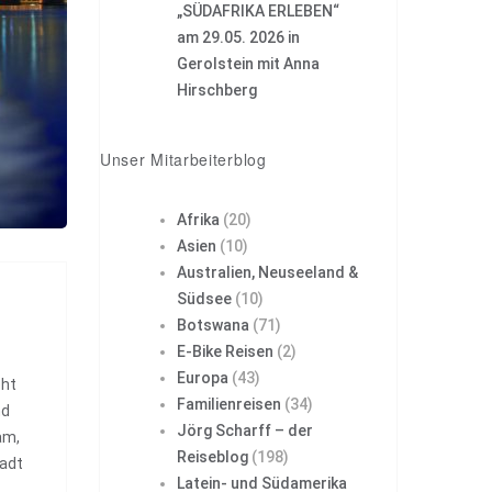
„SÜDAFRIKA ERLEBEN“
am 29.05. 2026 in
Gerolstein mit Anna
Hirschberg
Unser Mitarbeiterblog
Afrika
(20)
Asien
(10)
Australien, Neuseeland &
Südsee
(10)
Botswana
(71)
E-Bike Reisen
(2)
Europa
(43)
eht
Familienreisen
(34)
nd
Jörg Scharff – der
am,
Reiseblog
(198)
tadt
Latein- und Südamerika