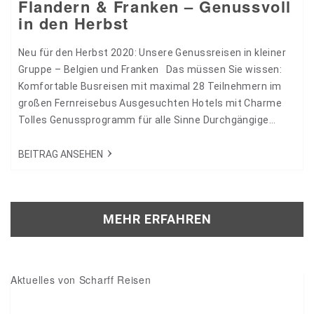
Flandern & Franken – Genussvoll
in den Herbst
Neu für den Herbst 2020: Unsere Genussreisen in kleiner
Gruppe – Belgien und Franken Das müssen Sie wissen:
Komfortable Busreisen mit maximal 28 Teilnehmern im
großen Fernreisebus Ausgesuchten Hotels mit Charme
Tolles Genussprogramm für alle Sinne Durchgängige
örtliche Reiseleitung Begleitung durch Scharff-
Mitarbeiter Wir möchten Sie mit diesen Reisen so richtig
BEITRAG ANSEHEN
verwöhnen! Komfortable Fernreisebusse bringen Sie
sicher und entspannt ans jeweilige Ziel. Sie wohnen in
ausgesuchten Hotels, in beiden…
MEHR ERFAHREN
Aktuelles von Scharff Reisen