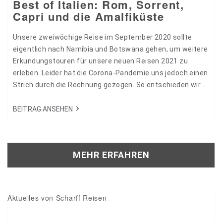
Best of Italien: Rom, Sorrent,
Capri und die Amalfiküste
Unsere zweiwöchige Reise im September 2020 sollte
eigentlich nach Namibia und Botswana gehen, um weitere
Erkundungstouren für unsere neuen Reisen 2021 zu
erleben. Leider hat die Corona-Pandemie uns jedoch einen
Strich durch die Rechnung gezogen. So entschieden wir
uns kurzfristig Rom, Sorrent, Capri und die Amalfi-Küste
zu besuchen und zu entdecken. Ein Grund war die
BEITRAG ANSEHEN
Tatsache, dass durch Covid 19 weniger Touristen, gerade
aus dem außereuropäischen Ausland vor Ort sind.…
MEHR ERFAHREN
Aktuelles von Scharff Reisen