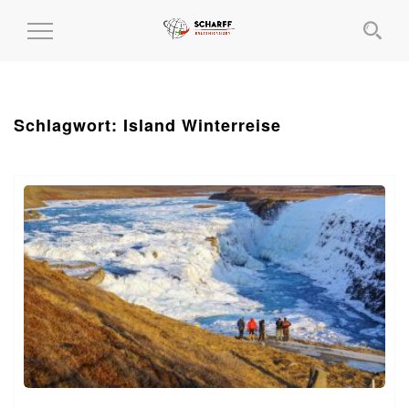
MENÜ
EIN-
UND
AUSKLAPPEN
Schlagwort:
Island Winterreise