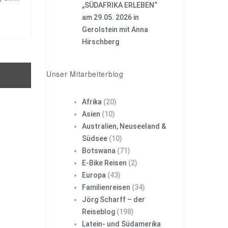
„SÜDAFRIKA ERLEBEN“
am 29.05. 2026 in
 im
Gerolstein mit Anna
Hirschberg
Unser Mitarbeiterblog
Afrika
(20)
Asien
(10)
Australien, Neuseeland &
Südsee
(10)
Botswana
(71)
E-Bike Reisen
(2)
Europa
(43)
Familienreisen
(34)
Jörg Scharff – der
Reiseblog
(198)
Latein- und Südamerika