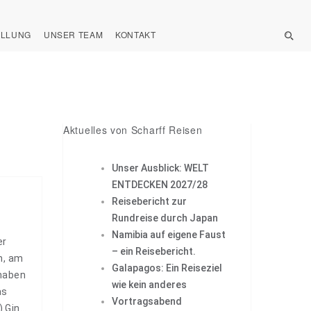
ELLUNG
UNSER TEAM
KONTAKT
Aktuelles von Scharff Reisen
Unser Ausblick: WELT
ENTDECKEN 2027/28
Reisebericht zur
Rundreise durch Japan
Namibia auf eigene Faust
er
– ein Reisebericht.
n, am
Galapagos: Ein Reiseziel
 haben
wie kein anderes
as
Vortragsabend
 Gin