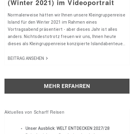
(Winter 2021) im Videoportrait
Normalerweise hätten wir Ihnen unsere Kleingruppenreise
Island für den Winter 2021 im Rahmen eines
Vortragsabend präsentiert - aber dieses Jahr ist alles
anders. Nichtsdestotrotz freuen wir uns, Ihnen heute
dieses als Kleingruppenreise konzipierte Islandabenteuer
näher bringen zu können. Unser Reiseleiter und
Islandexperte Thilo Kirsch stellt Ihnen die Höhepunkte und
BEITRAG ANSEHEN
Besonderheiten dieser exklusiven Reise persönlich vor.
Neben zahlreichen landschaftlichen Höhepunkten wie
Gletschern, Vulkanen und Wasserfällen stehen unter
MEHR ERFAHREN
anderem ein Besuch der blauen…
Aktuelles von Scharff Reisen
Unser Ausblick: WELT ENTDECKEN 2027/28