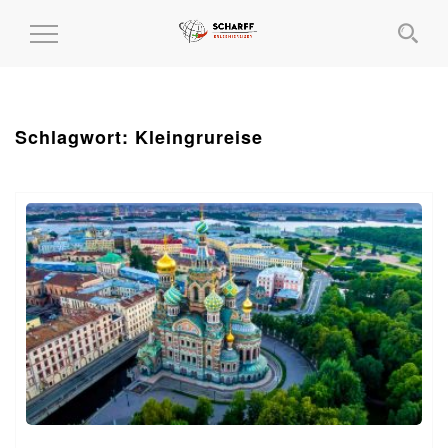
MENÜ
EIN-
UND
AUSKLAPPEN
Schlagwort:
Kleingrureise