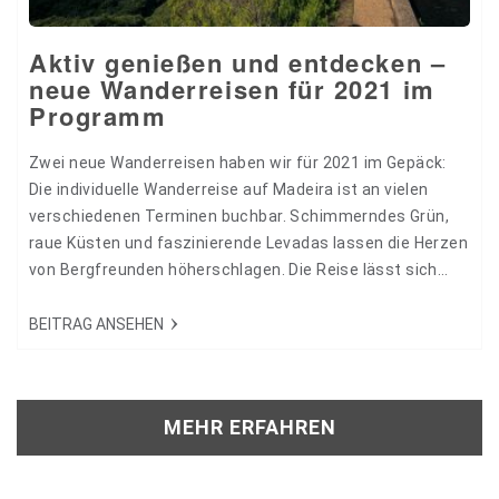
Aktiv genießen und entdecken –
neue Wanderreisen für 2021 im
Programm
Zwei neue Wanderreisen haben wir für 2021 im Gepäck:
Die individuelle Wanderreise auf Madeira ist an vielen
verschiedenen Terminen buchbar. Schimmerndes Grün,
raue Küsten und faszinierende Levadas lassen die Herzen
von Bergfreunden höherschlagen. Die Reise lässt sich
übrigens wunderbar mit einem City Trip nach Porto oder in
die portugiesische Hauptstadt Lissabon kombinieren - die
BEITRAG ANSEHEN
zahlreichen Flugverbindungen ab Luxemburg auf das
portugiesische Festland machen es möglich. Unsere
begleitete Kleingruppenreise "Genusswandern Piemont"…
MEHR ERFAHREN