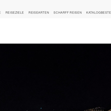
E
REISEZIELE
REISEARTEN
SCHARFF REISEN
KATALOGBEST