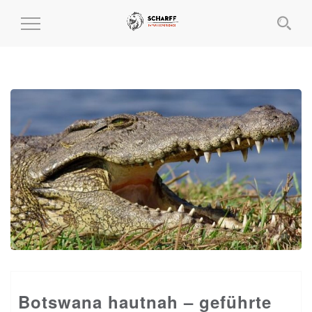
MENÜ
EIN-
UND
AUSKLAPPEN
Botswana hautnah – geführte