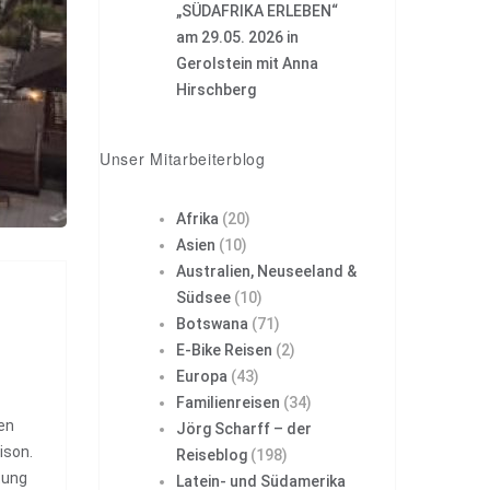
„SÜDAFRIKA ERLEBEN“
am 29.05. 2026 in
Gerolstein mit Anna
Hirschberg
Unser Mitarbeiterblog
Afrika
(20)
Asien
(10)
Australien, Neuseeland &
Südsee
(10)
Botswana
(71)
E-Bike Reisen
(2)
Europa
(43)
Familienreisen
(34)
en
Jörg Scharff – der
ison.
Reiseblog
(198)
tung
Latein- und Südamerika