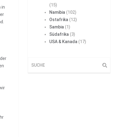
(15)
 in
Namibia
(102)
ter
Ostafrika
(12)
d.
Sambia
(1)
Südafrika
(3)
USA & Kanada
(17)
 der
en
wir
hr