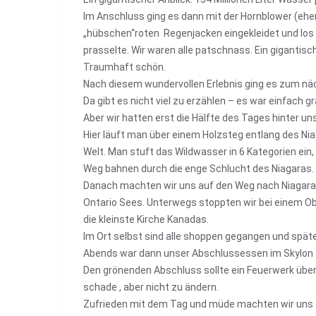
Im Anschluss ging es dann mit der Hornblower (ehem
„hübschen“roten Regenjacken eingekleidet und los gin
prasselte. Wir waren alle patschnass. Ein gigantis
Traumhaft schön.
Nach diesem wundervollen Erlebnis ging es zum näch
Da gibt es nicht viel zu erzählen – es war einfach gra
Aber wir hatten erst die Hälfte des Tages hinter u
Hier läuft man über einem Holzsteg entlang des Ni
Welt. Man stuft das Wildwasser in 6 Kategorien ei
Weg bahnen durch die enge Schlucht des Niagaras.
Danach machten wir uns auf den Weg nach Niagar
Ontario Sees. Unterwegs stoppten wir bei einem Ob
die kleinste Kirche Kanadas.
Im Ort selbst sind alle shoppen gegangen und später
Abends war dann unser Abschlussessen im Skylon T
Den grönenden Abschluss sollte ein Feuerwerk über 
schade , aber nicht zu ändern.
Zufrieden mit dem Tag und müde machten wir uns 