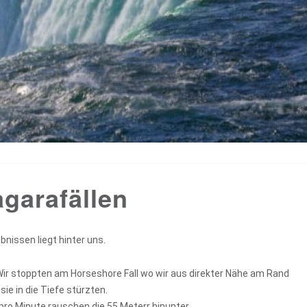
agarafällen
ebnissen liegt hinter uns.
Wir stoppten am Horseshore Fall wo wir aus direkter Nähe am Rand
e in die Tiefe stürzten.
r pro Minute rauschen die 55 Meterr hinunter.