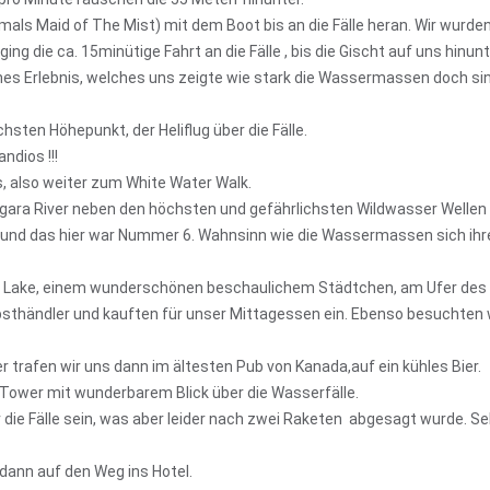
als Maid of The Mist) mit dem Boot bis an die Fälle heran. Wir wurden
g die ca. 15minütige Fahrt an die Fälle , bis die Gischt auf uns hinun
ches Erlebnis, welches uns zeigte wie stark die Wassermassen doch sin
sten Höhepunkt, der Heliflug über die Fälle.
ndios !!!
ns, also weiter zum White Water Walk.
agara River neben den höchsten und gefährlichsten Wildwasser Wellen
n, und das hier war Nummer 6. Wahnsinn wie die Wassermassen sich ihr
a Lake, einem wunderschönen beschaulichem Städtchen, am Ufer des
sthändler und kauften für unser Mittagessen ein. Ebenso besuchten 
 trafen wir uns dann im ältesten Pub von Kanada,auf ein kühles Bier.
ower mit wunderbarem Blick über die Wasserfälle.
die Fälle sein, was aber leider nach zwei Raketen abgesagt wurde. Se
dann auf den Weg ins Hotel.