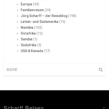
Europa
(43)
Familienreisen
(34)
Jörg Scharff – der Reiseblog
(198)
Latein- und Südamerika
(15)
Namibia
(102)
Ostafrika
(12)
Sambia
(1)
Südafrika
(3)
USA & Kanada
(17)
Scharff Reisen