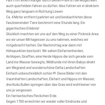
Fahrt mit einem Ranger durch diesen Park ist die Möglichkeit
auch querfeldein fahren zu dürfen. Also fuhren wir in direktem
Weg ganz langsam in Richtung Löwen.
Ca. 4 Meter entfernt parkten wir und beobachteten diese
faszinierenden Tiere bestimmt eine Stunde lang. Ein
gigantisches Erlebnis!
Glücklich machten wir uns auf den Weg zu einer Picknick Area
wo wir unser Mittagessen zu uns nahmen, welches wir
mitgebracht hatten. Der Nachmittag war dann mit
Höhepunkten bestückt. Wir sahen Elefantenherden,
Antilopen, Giraffen, eine Herde Hippos die sich gerade vom
Land ins Wasser bewegte, Wildhunde mit ihren Babys direkt
am Wegrand und wunderschöne Delta Landschaften.
Einfach unbeschreiblich schön !!!! Diese Bilder mit den
traumhaften Landschaften, Elefant und Hippos im Wasser,
drei Kudu Bullen springen über das Gras wird wohl keiner von
uns je vergessen.
Ein fantastisches Fleckchen Erde.
Gegen 1700 erreichten wir wieder voller Eindrücke und