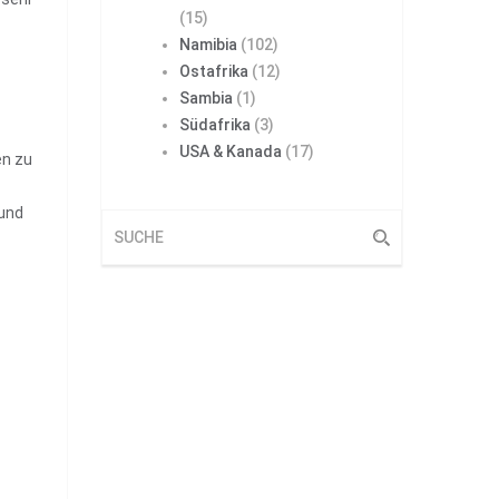
(15)
Namibia
(102)
Ostafrika
(12)
Sambia
(1)
Südafrika
(3)
USA & Kanada
(17)
en zu
 und