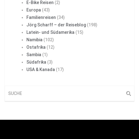
E-Bike Reisen
(2)
Europa
(43)
Familienreisen
(34)
Jörg Scharff – der Reiseblog
(198)
Latein- und Südamerika
(15)
Namibia
(102)
Ostafrika
(12)
Sambia
(1)
Südafrika
(3)
USA & Kanada
(17)