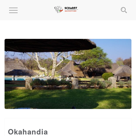
MENÜ
EIN-
UND
AUSKLAPPEN
Okahandia