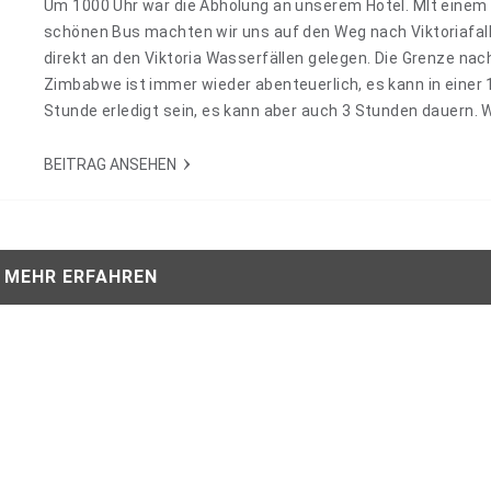
Um 1000 Uhr war die Abholung an unserem Hotel. MIt einem
schönen Bus machten wir uns auf den Weg nach Viktoriafall
direkt an den Viktoria Wasserfällen gelegen. Die Grenze nac
Zimbabwe ist immer wieder abenteuerlich, es kann in einer 
Stunde erledigt sein, es kann aber auch 3 Stunden dauern. W
waren nach ungefähr 2 Stunden alle mit Visum versehen un
durften einreisen. Wir fuhren direkt zum Hotel und bezogen
BEITRAG ANSEHEN
Zimmer.Am…
MEHR ERFAHREN