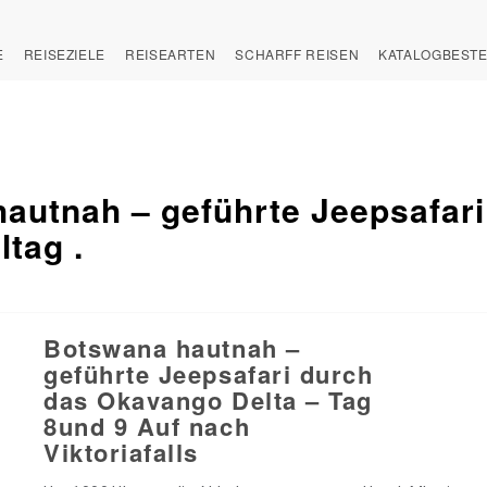
E
REISEZIELE
REISEARTEN
SCHARFF REISEN
KATALOGBEST
autnah – geführte Jeepsafari
tag .
Botswana hautnah –
geführte Jeepsafari durch
das Okavango Delta – Tag
8und 9 Auf nach
Viktoriafalls