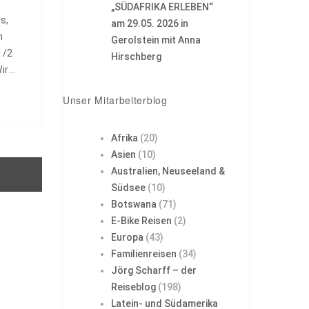
„SÜDAFRIKA ERLEBEN“
s,
am 29.05. 2026 in
h
Gerolstein mit Anna
1/2
Hirschberg
ir
d
Unser Mitarbeiterblog
 unsere
Afrika
(20)
Asien
(10)
Australien, Neuseeland &
Südsee
(10)
Botswana
(71)
E-Bike Reisen
(2)
Europa
(43)
Familienreisen
(34)
Jörg Scharff – der
Reiseblog
(198)
Latein- und Südamerika