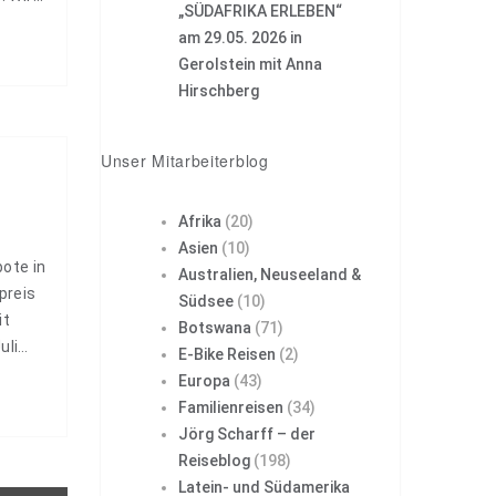
„SÜDAFRIKA ERLEBEN“
ntieren
am 29.05. 2026 in
rwegs
Gerolstein mit Anna
e…
Hirschberg
Unser Mitarbeiterblog
Afrika
(20)
Asien
(10)
ote in
Australien, Neuseeland &
preis
Südsee
(10)
it
Botswana
(71)
uli
E-Bike Reisen
(2)
31.
Europa
(43)
n mit
Familienreisen
(34)
Jörg Scharff – der
Reiseblog
(198)
Latein- und Südamerika