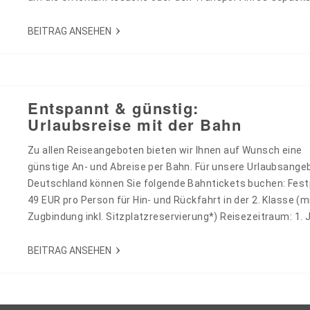
freuen uns, Ihnen folgende Reisen für diesen Sommer präse
zu dürfen: 🚲 Begleitete Radreisen 🚲 Mit dem E-Bike unte
BEITRAG ANSEHEN
im Altmühltal (auch individuell durchführbar) Mit dem E-Bik
Entspannt & günstig:
Urlaubsreise mit der Bahn
Zu allen Reiseangeboten bieten wir Ihnen auf Wunsch eine
günstige An- und Abreise per Bahn. Für unsere Urlaubsangeb
Deutschland können Sie folgende Bahntickets buchen: Fest
49 EUR pro Person für Hin- und Rückfahrt in der 2. Klasse (m
Zugbindung inkl. Sitzplatzreservierung*) Reisezeitraum: 1. J
2020 bis 31. Oktober 2020 / Buchungszeitraum: 14. Juni bis 
August 2020 Von und zu allen Zielen in Deutschland in Züge
BEITRAG ANSEHEN
DB-Tarif inkl.…