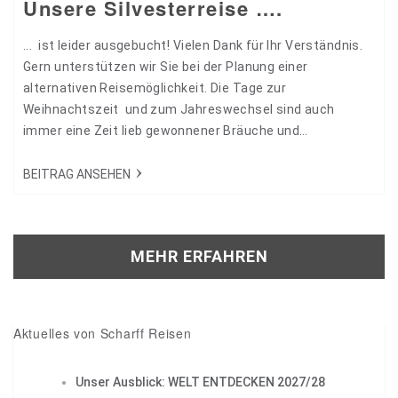
Unsere Silvesterreise ….
... ist leider ausgebucht! Vielen Dank für Ihr Verständnis.
Gern unterstützen wir Sie bei der Planung einer
alternativen Reisemöglichkeit. Die Tage zur
Weihnachtszeit und zum Jahreswechsel sind auch
immer eine Zeit lieb gewonnener Bräuche und
Traditionen. Zu diesen Traditionen zählt mittlerweile auch
unsere beliebte Silvesterreise - wie immer begleitet von
BEITRAG ANSEHEN
unserem Seniorchef Helmut Scharff. Diese Jahr führen
wir Sie in die bezaubernde Residenzstadt Würzburg im
schönen Mainfranken. Sie erleben eine…
MEHR ERFAHREN
Aktuelles von Scharff Reisen
Unser Ausblick: WELT ENTDECKEN 2027/28