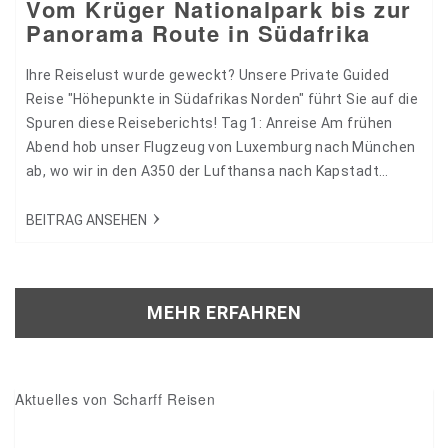
Vom Krüger Nationalpark bis zur
Panorama Route in Südafrika
Ihre Reiselust wurde geweckt? Unsere Private Guided
Reise "Höhepunkte in Südafrikas Norden" führt Sie auf die
Spuren diese Reiseberichts! Tag 1: Anreise Am frühen
Abend hob unser Flugzeug von Luxemburg nach München
ab, wo wir in den A350 der Lufthansa nach Kapstadt
stiegen. Der Umstieg in München war völlig entspannt, wir
lehnten uns zurück und freuten uns auf wundervolle Tage
BEITRAG ANSEHEN
in Südafrika. Tag 2: Ankunft in Südafrika Morgens
landeten wir…
MEHR ERFAHREN
Aktuelles von Scharff Reisen