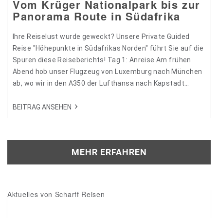
Vom Krüger Nationalpark bis zur
Panorama Route in Südafrika
Ihre Reiselust wurde geweckt? Unsere Private Guided
Reise "Höhepunkte in Südafrikas Norden" führt Sie auf die
Spuren diese Reiseberichts! Tag 1: Anreise Am frühen
Abend hob unser Flugzeug von Luxemburg nach München
ab, wo wir in den A350 der Lufthansa nach Kapstadt
stiegen. Der Umstieg in München war völlig entspannt, wir
lehnten uns zurück und freuten uns auf wundervolle Tage
BEITRAG ANSEHEN
in Südafrika. Tag 2: Ankunft in Südafrika Morgens
landeten wir…
MEHR ERFAHREN
Aktuelles von Scharff Reisen