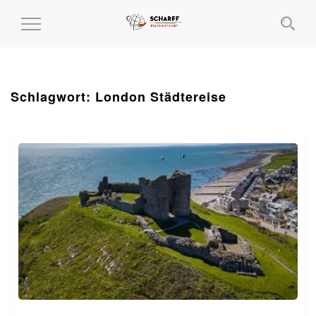
MENÜ
EIN-
UND
AUSKLAPPEN
Schlagwort:
London Städtereise