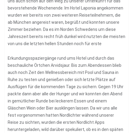
uns auch schon auf den Weg zu unserer Unterkunft für das
bevorstehende Wochenende. Im Hotel Laponia angekommen
wurden wir bereits von zwei weiteren Reiseteilnehmern, die
ab München angereist waren, begrüßt und konnten unsere
Zimmer beziehen. Da es im Norden Schwedens um diese
Jahreszeit bereits recht früh dunkel wird nutzten die meisten
von uns die letzten hellen Stunden noch für erste
Erkundungsspaziergänge rund ums Hotel und durch das
beschauliche Örtchen Arvidsjaur. Bis zum Abendessen blieb
auch noch Zeit den Wellnessbereich mit Pool und Sauna in
Ruhe zu testen und genießen oder sich letzte Plätze auf
Ausflügen für die kommenden Tage zu sichern. Gegen 19 Uhr
packte dann aber alle der Hunger und wir konnten den Abend
in gemütlicher Runde bei leckerem Essen und einem
Gläschen Wein oder Bier ausklingen lassen. Da wir uns alle
fest vorgenommen hatten Nordlichter während unserer
Reise zu sichten, wurden die ersten Nordlicht Apps
heruntergeladen, wild darüber spekuliert, ob es in den späten