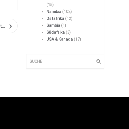
(15)
Namibia
(102)
Ostafrika
(12)
Sambia
(1)
Nächstes Objekt
Südafrika
(3)
USA & Kanada
(17)