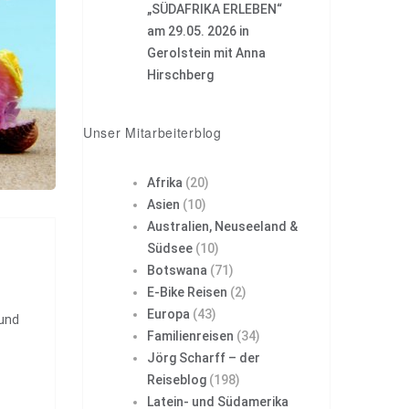
„SÜDAFRIKA ERLEBEN“
am 29.05. 2026 in
Gerolstein mit Anna
Hirschberg
Unser Mitarbeiterblog
Afrika
(20)
Asien
(10)
Australien, Neuseeland &
Südsee
(10)
Botswana
(71)
E-Bike Reisen
(2)
Europa
(43)
und
Familienreisen
(34)
Jörg Scharff – der
Reiseblog
(198)
Latein- und Südamerika