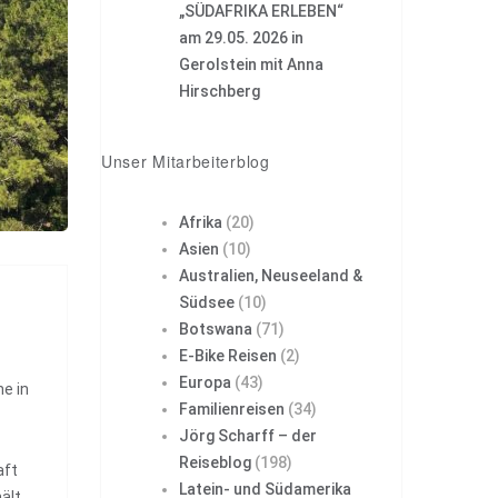
„SÜDAFRIKA ERLEBEN“
am 29.05. 2026 in
Gerolstein mit Anna
Hirschberg
Unser Mitarbeiterblog
Afrika
(20)
Asien
(10)
Australien, Neuseeland &
Südsee
(10)
Botswana
(71)
E-Bike Reisen
(2)
Europa
(43)
he in
Familienreisen
(34)
Jörg Scharff – der
Reiseblog
(198)
aft
Latein- und Südamerika
ält.