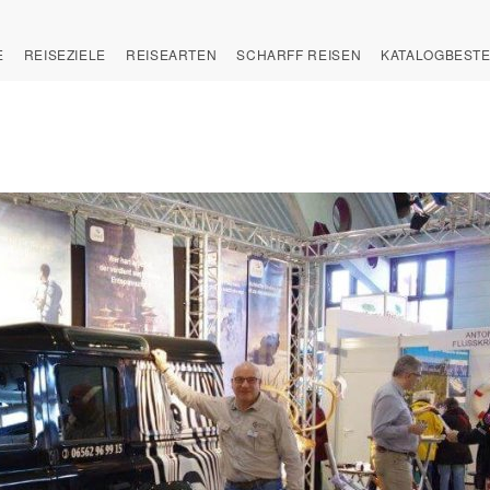
E
REISEZIELE
REISEARTEN
SCHARFF REISEN
KATALOGBEST