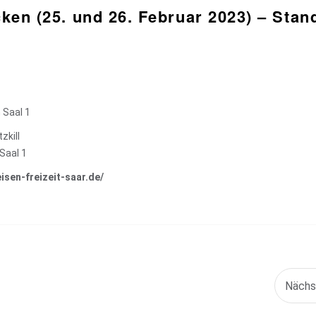
cken (25. und 26. Februar 2023) – Stan
 Saal 1
zkill
Saal 1
eisen-freizeit-saar.de/