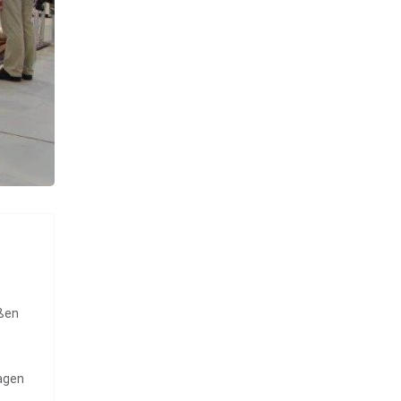
üßen
tagen