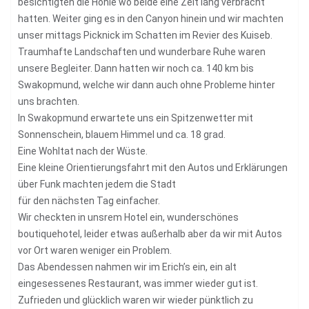
besichtigten die Höhle wo beide eine Zeit lang verbracht
hatten. Weiter ging es in den Canyon hinein und wir machten
unser mittags Picknick im Schatten im Revier des Kuiseb.
Traumhafte Landschaften und wunderbare Ruhe waren
unsere Begleiter. Dann hatten wir noch ca. 140 km bis
Swakopmund, welche wir dann auch ohne Probleme hinter
uns brachten.
In Swakopmund erwartete uns ein Spitzenwetter mit
Sonnenschein, blauem Himmel und ca. 18 grad.
Eine Wohltat nach der Wüste.
Eine kleine Orientierungsfahrt mit den Autos und Erklärungen
über Funk machten jedem die Stadt
für den nächsten Tag einfacher.
Wir checkten in unsrem Hotel ein, wunderschönes
boutiquehotel, leider etwas außerhalb aber da wir mit Autos
vor Ort waren weniger ein Problem.
Das Abendessen nahmen wir im Erich’s ein, ein alt
eingesessenes Restaurant, was immer wieder gut ist.
Zufrieden und glücklich waren wir wieder pünktlich zu