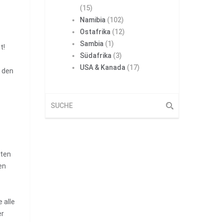
(15)
Namibia
(102)
Ostafrika
(12)
Sambia
(1)
lt!
Südafrika
(3)
USA & Kanada
(17)
s den
eten
en
 alle
er