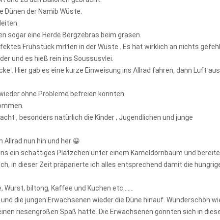
ie Dünen der Namib Wüste.
leiten.
hen sogar eine Herde Bergzebras beim grasen.
ektes Frühstück mitten in der Wüste . Es hat wirklich an nichts gefeh
er und es hieß rein ins Soussusvlei.
e . Hier gab es eine kurze Einweisung ins Allrad fahren, dann Luft au
h wieder ohne Probleme befreien konnten.
kommen.
ht , besonders natürlich die Kinder , Jugendlichen und junge
Allrad nun hin und her 😀
uns ein schattiges Plätzchen unter einem Kameldornbaum und bereit
hoch, in dieser Zeit präparierte ich alles entsprechend damit die hungrig
.
e, Wurst, biltong, Kaffee und Kuchen etc…….
 und die jungen Erwachsenen wieder die Düne hinauf. Wunderschön wie
inen riesengroßen Spaß hatte. Die Erwachsenen gönnten sich in dies