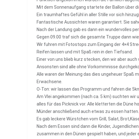
Mit dem Sonnenaufgang startete der Ballon über d
Ein traumhaftes Gefühl in aller Stille vor sich hinzug
Fantastische Aussichten waren garantiert. Sie sa
Nach der Landung gab es dann ein wundervolles perf
Gegen 09.00 traf sich die gesamte Truppe dann wied
Wir fuhren mit Fotostops zum Eingang der 4×4 Streck
Reifen lassen und mit Spaß rein in den Tiefsand.
Einer von uns blieb kurz stecken, den wir aber auc
Ansonsten sind alle ohne Vorkommnisse durchge
Alle waren der Meinung das dies ungeheuer Spaß mac
Erwachsene.
O-Ton: wir lassen das Programm und fahren die 5km 
Am Vlei angekommen (nach ca. 5 km) suchten wir 
alles für das Picknick vor. Alle kletterten die Düne 
Münder anschließend auch etwas zu essen hatten
Es gab leckere Würstchen vom Grill, Salat, Brot,Käs
Nach dem Essen sind dann die Kinder, Jugendlichen
zusammen in den Dünen gespielt haben, und jeder e