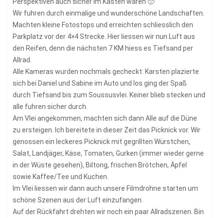
Perspektiven auch sicher im Kasten waren 🙂
Wir fuhren durch einmalige und wunderschöne Landschaften.
Machten kleine Fotostops und erreichten schliesslich den
Parkplatz vor der 4×4 Strecke. Hier liessen wir nun Luft aus
den Reifen, denn die nächsten 7 KM hiess es Tiefsand per
Allrad.
Alle Kameras wurden nochmals gecheckt. Karsten plazierte
sich bei Daniel und Sabine im Auto und los ging der Spaß
durch Tiefsand bis zum Soussusvlei. Keiner blieb stecken und
alle fuhren sicher durch.
Am Vlei angekommen, machten sich dann Alle auf die Düne
zu ersteigen. Ich bereitete in dieser Zeit das Picknick vor. Wir
genossen ein leckeres Picknick mit gegrillten Würstchen,
Salat, Landjäger, Käse, Tomaten, Gurken (immer wieder gerne
in der Wüste gesehen), Biltong, frischen Brötchen, Äpfel
sowie Kaffee/Tee und Kuchen.
Im Vlei liessen wir dann auch unsere Filmdrohne starten um
schöne Szenen aus der Luft einzufangen.
Auf der Rückfahrt drehten wir noch ein paar Allradszenen. Bin