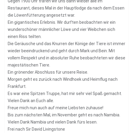
Gegen 1900 Uhr trafen wir uns dann wieder alle im
Restaurant, dieses Mal in der Hauptlodge da nach dem Essen
die Löwenfütterung angesetzt war.
Ein gigantisches Erlebnis. Wir durften beobachten wir ein
wunderschöner männlicher Löwe und vier Weibchen sich
einen Riss teilten.
Die Geräusche und das Knurren der Könige der Tiere ist immer
wieder beeindruckend und geht durch Mark und Bein. Mit
vollem Respekt und in absoluter Ruhe beobachteten wir diese
majestätischen Tiere.
Ein grönender Abschluss für unsere Reise.
Morgen geht es zurück nach Windhoek und Heimflug nach
Frankfurt.
Es war eine Spitzen Truppe, hat mir sehr viel Spaß gemacht.
Vielen Dank an Euch alle.
Freue mich nun auch auf meine Liebsten zuhause!
Bis zum nächsten Mal, im November geht es nach Namibia.
Vielen Dank Namibia und vielen Dank fürs lesen.
Frei nach Sir David Livingstone