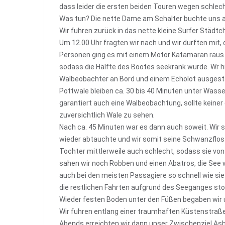
dass leider die ersten beiden Touren wegen schle
Was tun? Die nette Dame am Schalter buchte uns auf
Wir fuhren zurück in das nette kleine Surfer Städtc
Um 12.00 Uhr fragten wir nach und wir durften mit, 
Personen ging es mit einem Motor Katamaran raus a
sodass die Hälfte des Bootes seekrank wurde. Wr hi
Walbeobachter an Bord und einem Echolot ausgesta
Pottwale bleiben ca. 30 bis 40 Minuten unter Wasse
garantiert auch eine Walbeobachtung, sollte keiner
zuversichtlich Wale zu sehen.
Nach ca. 45 Minuten war es dann auch soweit. Wir s
wieder abtauchte und wir somit seine Schwanzfloss
Tochter mittlerweile auch schlecht, sodass sie vo
sahen wir noch Robben und einen Abatros, die See 
auch bei den meisten Passagiere so schnell wie s
die restlichen Fahrten aufgrund des Seeganges sto
Wieder festen Boden unter den Füßen begaben wir u
Wir fuhren entlang einer traumhaften Küstenstraße 
Abends erreichten wir dann unser Zwischenziel Ash