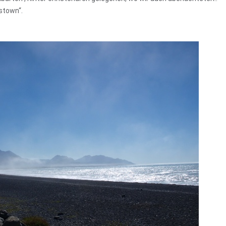
stown“.