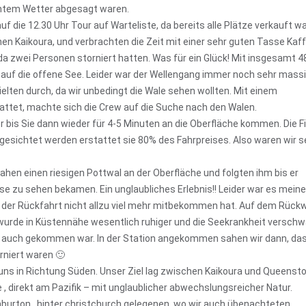
chtem Wetter abgesagt waren.
 die 12.30 Uhr Tour auf Warteliste, da bereits alle Plätze verkauft w
hen Kaikoura, und verbrachten die Zeit mit einer sehr guten Tasse Kaff
da zwei Personen storniert hatten. Was für ein Glück! Mit insgesamt 4
uf die offene See. Leider war der Wellengang immer noch sehr massi
elten durch, da wir unbedingt die Wale sehen wollten. Mit einem
ttet, machte sich die Crew auf die Suche nach den Walen.
r bis Sie dann wieder für 4-5 Minuten an die Oberfläche kommen. Die F
 gesichtet werden erstattet sie 80% des Fahrpreises. Also waren wir s
ahen einen riesigen Pottwal an der Oberfläche und folgten ihm bis er
e zu sehen bekamen. Ein unglaubliches Erlebnis!! Leider war es meine
n der Rückfahrt nicht allzu viel mehr mitbekommen hat. Auf dem Rück
wurde in Küstennähe wesentlich ruhiger und die Seekrankheit versch
ie auch gekommen war. In der Station angekommen sahen wir dann, da
rniert waren 🙂
ns in Richtung Süden. Unser Ziel lag zwischen Kaikoura und Queensto
, direkt am Pazifik – mit unglaublicher abwechslungsreicher Natur.
burton , hinter christchurch gelegenen, wo wir auch übenachteten..