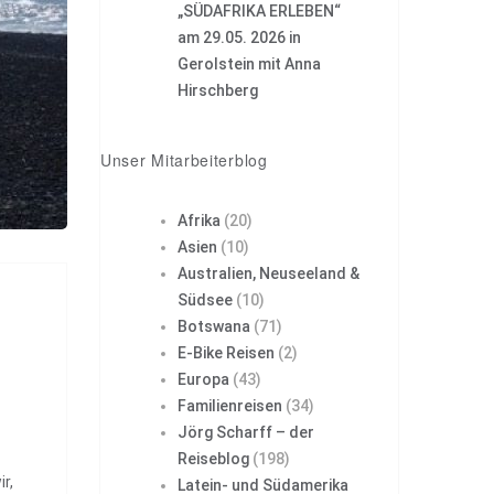
„SÜDAFRIKA ERLEBEN“
am 29.05. 2026 in
Gerolstein mit Anna
Hirschberg
Unser Mitarbeiterblog
Afrika
(20)
Asien
(10)
Australien, Neuseeland &
Südsee
(10)
Botswana
(71)
E-Bike Reisen
(2)
Europa
(43)
Familienreisen
(34)
Jörg Scharff – der
Reiseblog
(198)
r,
Latein- und Südamerika