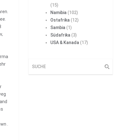
(15)
aren.
Namibia
(102)
ee.
Ostafrika
(12)
8
Sambia
(1)
v,
Südafrika
(3)
USA & Kanada
(17)
irma
ehr
r
weg
wand
ss
wn .