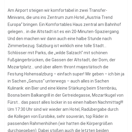
Am Airport steigen wir komfortabel in zwei Transfer-
Minivans, die uns ins Zentrum zum Hotel „Austria Trend
Europa“ bringen. Ein Komfortables Haus zentral am Bahnhof
gelegen… in die Altstadt ist es ein 20-Minuten-Spaziergang.
Und den machen wir dann auch eine halbe Stunde nach
Zimmerbezug. Salzburg ist wirklich eine tolle Stadt…
Schlösser mit Parks, die „wilde Salzach“ mit schönen
Fußgängerbrücken, die Gassen der Altstadt, der Dom, der
Mozartplatz… und über allem thront majestätisch die
Festung Hohensalzburg – einfach super! Wir geben – ich bin ja
in Sachen „Genuss“ unterwegs – auch alles in Sachen
Kulinarik: ein Bier und eine kleine Stärkung beim Sternbräu,
Bosna beim Balkangrill in der Getreidegasse, Mozartkugel von
Fürst… das passt alles locker in so einen halben Nachmittag!!!
Um 17:30 Uhr sind wir wieder am Hotel, Radübergabe durch
die Kollegen von Eurobike, sehr souverän, top Räder in
passenden Rahmenhöhen (wir hatten die Körpergrößen
durchgegeben). Dabei stoßen auch die letzten beiden