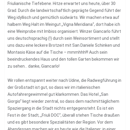
Friulianische Tiefebene. Hitze erwartet uns heute, über 30
Grad. Durch die landwirtschaftlich geprägte Gegend führt der
Weg idyllisch und gemütlich südwärts. Wir machen etwa auf
halbem Weg Halt im Weingut „Vigna Meridiana“, dort habe ich
eine Weinprobe mit Imbiss organisiert. Winzer Giancarlo führt
uns deutschsprachig (!) durch sein Weinsortiment und stellt
uns dazu eine leckere Brotzeit mit San Daniele Schinken und
Montasio Käse auf die Tische – mmmhhh!!! Auch sein
beeindruckendes Haus und den tollen Garten bekommen wir
zu sehen… danke, Giancarlo!
Wir rollen entspannt weiter nach Udine, die Radwegführung in
der Großstadt ist gut, so dass wir im italienischen
Autofahrergewimmel gut klarkommen. Das Hotel „San
Giorgio“ liegt wieder zentral, so dass dem nachmittäglichem
Spaziergang in die Stadt nichts entgegensteht. Es ist ein
Fest in der Stadt, „Friuli DOC“, überall stehen Tische draußen
und es gibt besondere Spezialitäten der Region. Vor dem
Abendessen machen wir es heute wie die Italiener: in einer