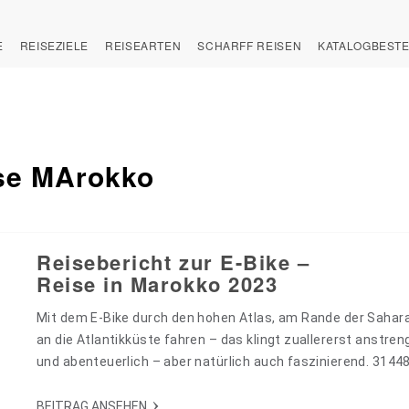
E
REISEZIELE
REISEARTEN
SCHARFF REISEN
KATALOGBEST
se MArokko
Reisebericht zur E-Bike –
Reise in Marokko 2023
Mit dem E-Bike durch den hohen Atlas, am Rande der Sahar
an die Atlantikküste fahren – das klingt zuallererst anstre
und abenteuerlich – aber natürlich auch faszinierend. 3144
BEITRAG ANSEHEN